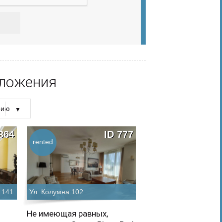
ложения
рию
рию
864
ID 777
rented
rented
 141
Ул. Колумна 102
Бульвар Штефан чел 
Не имеющая равных,
Исключительные