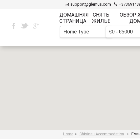
support@glemus.com
+37369143
ДОМАШНЯЯ
СНЯТЬ
ОБЗОР
СТРАНИЦА
ЖИЛЬЕ
ДО
Home Type
€0 - €5000
▼
»
»
Home
Chisinau Accommodation
Емин