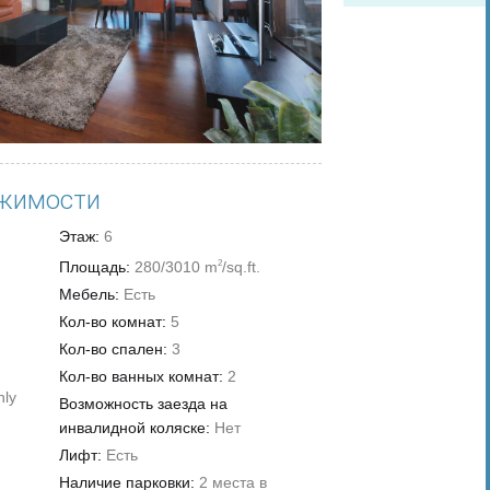
жимости
Этаж:
6
Площадь:
280/3010 m
/sq.ft.
2
Мебель:
Есть
Кол-во комнат:
5
Кол-во спален:
3
Кол-во ванных комнат:
2
nly
Возможность заезда на
инвалидной коляске:
Нет
Лифт:
Есть
Наличие парковки:
2 места в