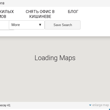
918
 ЖИЛЫХ
СНЯТЬ ОФИС В
БЛОГ
МОВ
КИШИНЕВЕ
More
▼
▼
Save Search
Loading Maps
Наличие Меб
Наличие Меб
Есть
Нет
Частично
Лифт
Присутствует
enlarge map
еску 41
Wi Fi