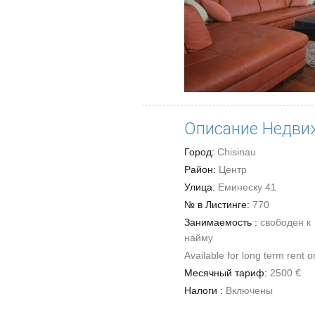
Описание Недви
Город:
Chisinau
Район:
Центр
Улица:
Еминеску 41
№ в Листинге:
770
Занимаемость :
свободен к
найму
Available for long term rent o
Месячный тариф:
2500 €
Налоги :
Включены