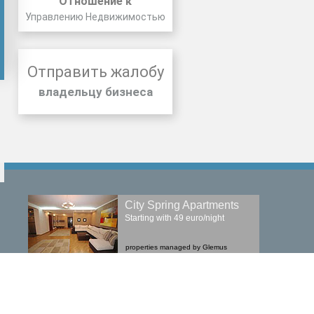
Отношение к
Управлению Недвижимостью
Отправить жалобу
владельцу бизнеса
City Spring Apartments
Starting with 49 euro/night
properties managed by Glemus
First Choice Apartments
tate
Starting with 50 euro/night
a
properties managed by Glemus