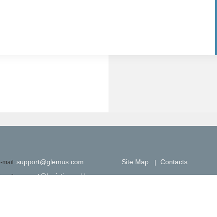
support@glemus.com
Site Map
Contacts
-mail:
|
support@logisticsmoldova.com
-mail:
Glemus-com
The member of the National Real Es
kype:
Chamber of the Republic of Moldov
glemus_moldova
ahoo: