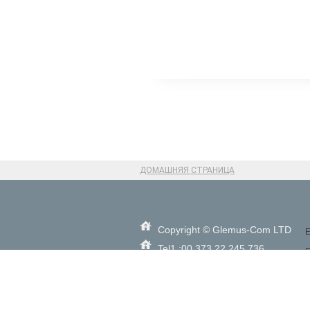
ДОМАШНЯЯ СТРАНИЦА
Copyright © Glemus-Com LTD
E
Tel1.:00 373 22 245 736
E
Tel2.:00 373 22 201 936
S
Tel3.: 0037369143918
Y