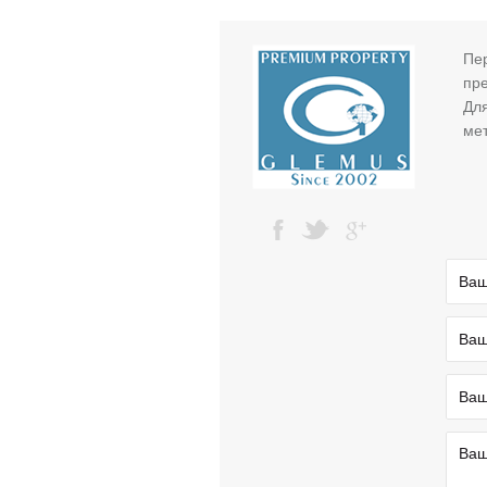
Пе
пре
Дл
мет