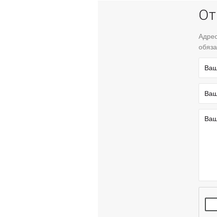
От
Адрес
обяза