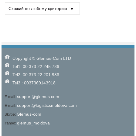
Схожий по любому критерию
Выбрать критерии поиска
Схожий Тип
Схожее Кол-во Спален
Схожая Цена
Схожий по любому критерию
Copyright © Glemus-Com LTD
Tel1.:00 373 22 245 736
Tel2.:00 373 22 201 936
Tel3.: 0037369143918
support@glemus.com
E-mail:
support@logisticsmoldova.com
E-mail:
Glemus-com
Skype:
glemus_moldova
Yahoo: