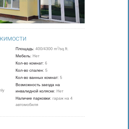
жимости
Площадь:
400/4300 m
/sq.ft.
2
Мебель:
Нет
Кол-во комнат:
6
Кол-во спален:
5
Кол-во ванных комнат:
5
Возможность заезда на
nly
инвалидной коляске:
Нет
Наличие парковки:
гараж на 4
автомобиля