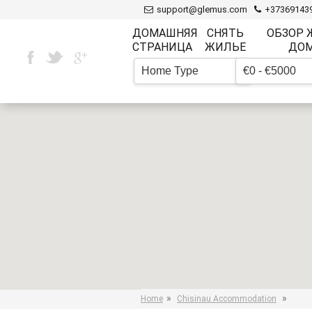
support@glemus.com
+37369143
ДОМАШНЯЯ
СНЯТЬ
ОБЗОР
СТРАНИЦА
ЖИЛЬЕ
ДО
Home Type
€0 - €5000
▼
»
»
Home
Chisinau Accommodation