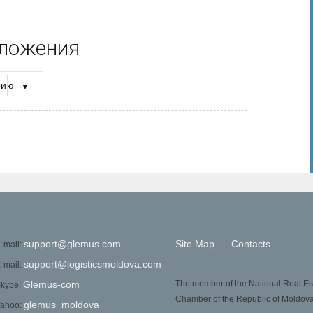
ложения
рию
рию
support@glemus.com
Site Map
Contacts
-mail:
|
support@logisticsmoldova.com
-mail:
Glemus-com
The member of the National Real Es
kype:
Chamber of the Republic of Moldov
glemus_moldova
ahoo: