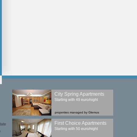
City Spring Apartments
Starting with 49 euro/night
properties managed by Glemus
First Choice Apartments
tate
Starting with 50 euro/night
a