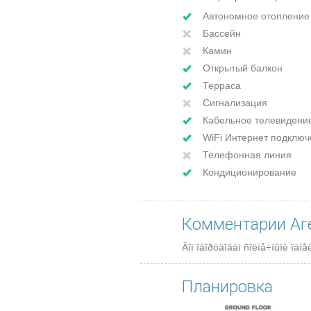
Автономное отопление
Бассейн
Камин
Открытый балкон
Терраса
Сигнализация
Кабельное телевидени
WiFi Интернет подключ
Телефонная линия
Кондиционирование
Комментарии Аг
Äîì îáîðóäîâàí ñîëíå÷íûìè ïàí
Планировка