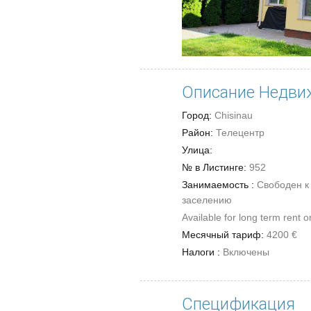
Описание Недви
Город:
Chisinau
Район:
Телецентр
Улица:
№ в Листинге:
952
Занимаемость :
Свободен к
заселению
Available for long term rent o
Месячный тариф:
4200 €
Налоги :
Включены
Спецификация