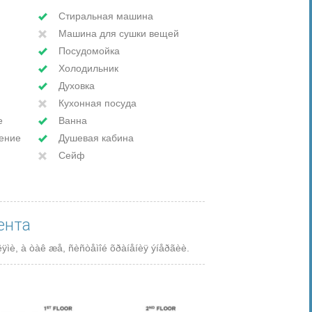
Стиральная машина
Машина для сушки вещей
Посудомойка
Холодильник
Духовка
Кухонная посуда
е
Ванна
ение
Душевая кабина
Сейф
ента
åëÿìè, à òàê æå, ñèñòåìîé õðàíåíèÿ ýíåðãèè.