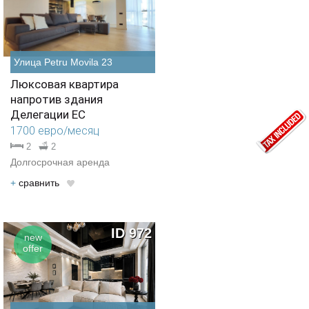
Улица Petru Movila 23
Люксовая квартира
напротив здания
Делегации ЕС
1700 евро/месяц
2
2
Долгосрочная аренда
+
cравнить
ID 972
new
offer