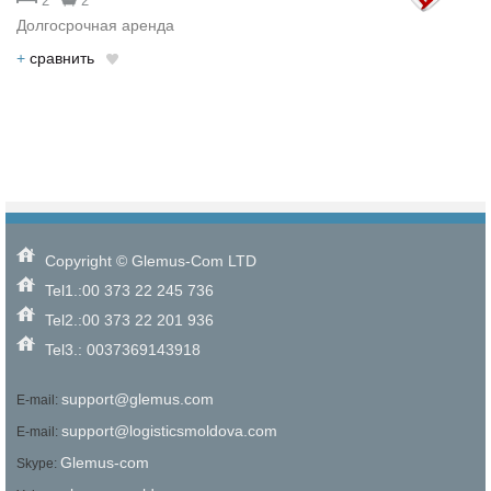
2
2
Долгосрочная аренда
+
cравнить
Copyright © Glemus-Com LTD
Tel1.:00 373 22 245 736
Tel2.:00 373 22 201 936
Tel3.: 0037369143918
support@glemus.com
E-mail:
support@logisticsmoldova.com
E-mail:
Glemus-com
Skype: