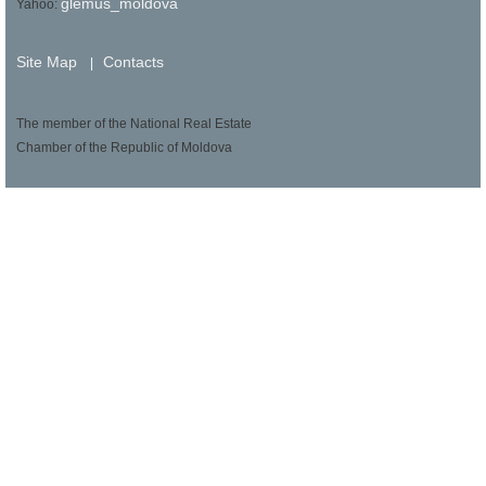
glemus_moldova
Yahoo:
Site Map
Contacts
|
The member of the National Real Estate
Chamber of the Republic of Moldova